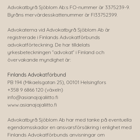
Advokatbyrå Sjöblom Ab:s FO-nummer är 3375239-9.
Byråns mervärdesskattenummer är FI33752399.
Advokaterna vid Advokatbyrå Sjöblom Ab är
registrerade i Finlands Advokatförbunds
advokatförteckning. De har tilldelats
yrkesbeteckningen ”advokat” i Finland och
övervakande myndighet är:
Finlands Advokatförbund
PB 194 (Mikaelsgatan 25), 00101 Helsingfors
+358 9 6866 120 (växeln)
info@asianajajaliitto.fi
www.asianajajaliitto.fi
Advokatbyrå Sjöblom Ab har med tanke på eventuella
egendomsskador en ansvarsförsäkring i enlighet med
Finlands Advokatförbunds anvisningar om