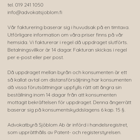
tel. 019 241 1050
info@advokatsjoblom.fi
Vår fakturering baserar sig i huvudsak på en timtaxa.
Utförligare information om våra priser finns på vår
hemsida. Vi fakturerar i regel då uppdraget slutförts.
Betalningsvillkor är 14 dagar. Fakturan skickas i regel
per e-post eller per post.
Då uppdraget mellan byrån och konsumenten är ett
så kallat avtal om distansförsäljning har konsumenten
då vissa förutsättningar uppfylls rätt att ångra sin
beställning inom 14 dagar från att konsumenten
mottagit bekräftelsen för uppdraget. Denna ångerrätt
baserar sig på konsumentskyddslagens 6 kap. 15 §.
Advokatbyrå Sjöblom Ab är införd i handelsregistret,
som upprätthålls av Patent- och registerstyrelsen.