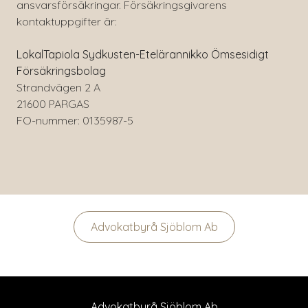
ansvarsförsäkringar. Försäkringsgivarens
kontaktuppgifter är:
LokalTapiola Sydkusten-Etelärannikko Ömsesidigt
Försäkringsbolag
Strandvägen 2 A
21600 PARGAS
FO-nummer: 0135987-5
Advokatbyrå Sjöblom Ab
Advokatbyrå Sjöblom Ab